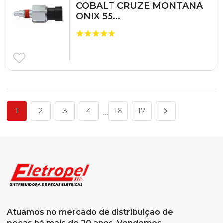
COBALT CRUZE MONTANA
ONIX 55...
1
2
3
4
16
17
…
Atuamos no mercado de distribuição de
peças há mais de 20 anos. Vendemos