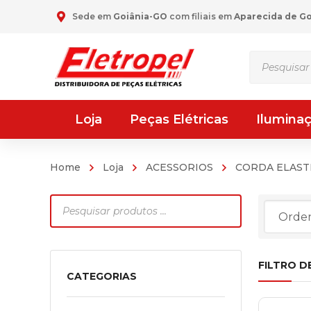
Sede em
Goiânia-GO
com filiais em
Aparecida de G
Pesquisar
produtos
Loja
Peças Elétricas
Ilumina
Home
Loja
ACESSORIOS
CORDA ELAST
Pesquisar
produtos
FILTRO D
CATEGORIAS