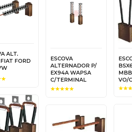
A ALT.
ESCOVA
ESC
 FIAT FORD
ALTERNADOR P/
BSX
VW
EX94A WAPSA
MBB
C/TERMINAL
VO/
F000LD9586