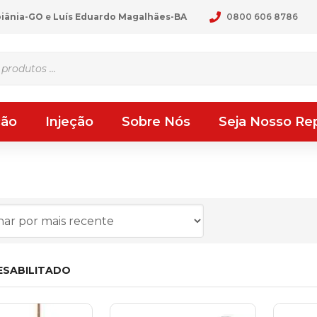
oiânia-GO
e
Luís Eduardo Magalhães-BA
0800 606 8786
ção
Injeção
Sobre Nós
Seja Nosso Re
ESABILITADO