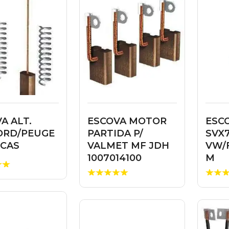
A ALT.
ESCOVA MOTOR
ESCO
ORD/PEUGE
PARTIDA P/
SVX
UCAS
VALMET MF JDH
VW/
1007014100
M