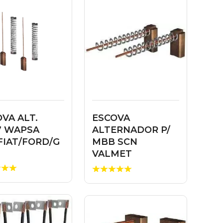
VA ALT.
ESCOVA
7 WAPSA
ALTERNADOR P/
FIAT/FORD/G
MBB SCN
VALMET
TRATORCAT
912408...