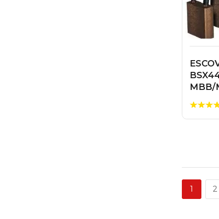
ESCO
BSX4
MBB/
1
2