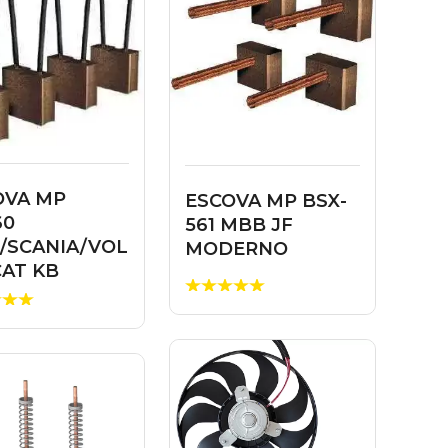
OVA MP
ESCOVA MP BSX-
60
561 MBB JF
/SCANIA/VOL
MODERNO
CAT KB