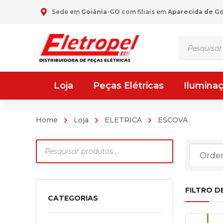
Sede em
Goiânia-GO
com filiais em
Aparecida de G
Pesquisar
produtos
Loja
Peças Elétricas
Ilumina
Home
Loja
ELETRICA
ESCOVA
Pesquisar
produtos
FILTRO D
CATEGORIAS