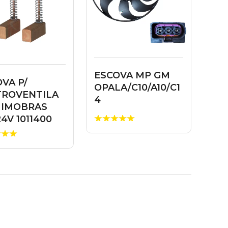
ESCOVA MP GM
VA P/
OPALA/C10/A10/C1
TROVENTILA
4
 IMOBRAS
24V 1011400