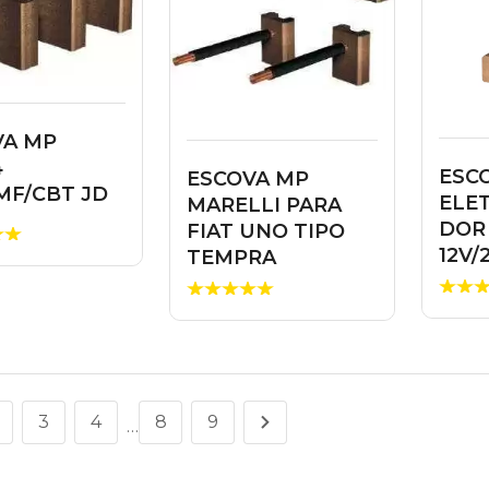
VA MP
4
ESCO
ESCOVA MP
MF/CBT JD
ELE
MARELLI PARA
DOR
FIAT UNO TIPO
12V/
TEMPRA
3
4
8
9
…