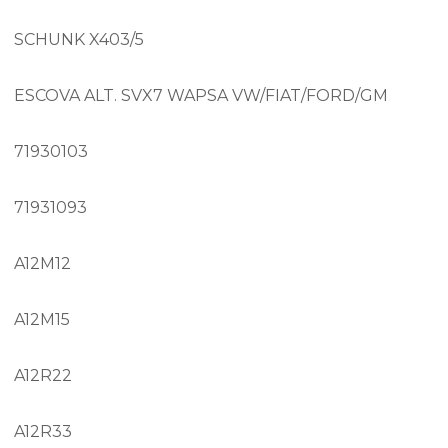
SCHUNK X403/5
ESCOVA ALT. SVX7 WAPSA VW/FIAT/FORD/GM
71930103
71931093
A12M12
A12M15
A12R22
A12R33