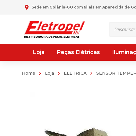
Sede em
Goiânia-GO
com filiais em
Aparecida de G
Pesquisar
produtos
Loja
Peças Elétricas
Ilumina
Home
Loja
ELETRICA
SENSOR TEMPE