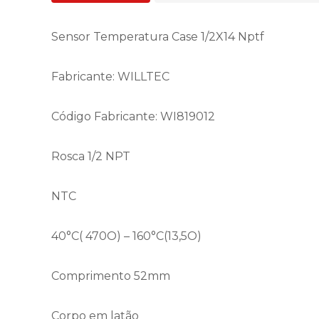
Sensor Temperatura Case 1/2X14 Nptf
Fabricante: WILLTEC
Código Fabricante: WI819012
Rosca 1/2 NPT
NTC
40°C( 470O) – 160°C(13,5O)
Comprimento 52mm
Corpo em latão