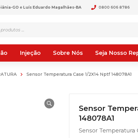
oiânia-GO
e
Luís Eduardo Magalhães-BA
0800 606 8786
ção
Injeção
Sobre Nós
Seja Nosso Re
RATURA
Sensor Temperatura Case 1/2X14 Nptf 148078A1
Sensor Tempera
148078A1
Sensor Temperatura C