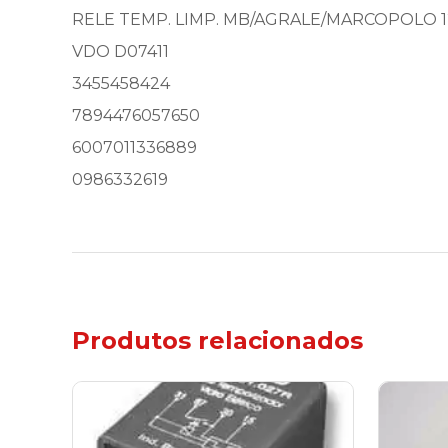
RELE TEMP. LIMP. MB/AGRALE/MARCOPOLO 
VDO D07411
3455458424
7894476057650
6007011336889
0986332619
Produtos relacionados