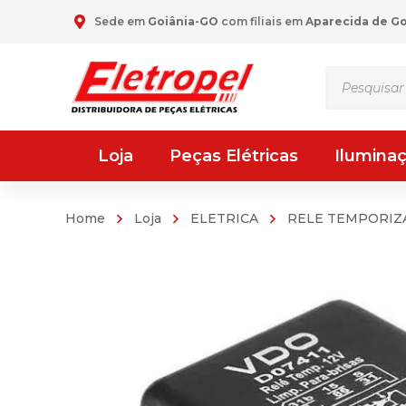
Sede em
Goiânia-GO
com filiais em
Aparecida de G
Pesquisar
produtos
Loja
Peças Elétricas
Ilumina
Home
Loja
ELETRICA
RELE TEMPORI