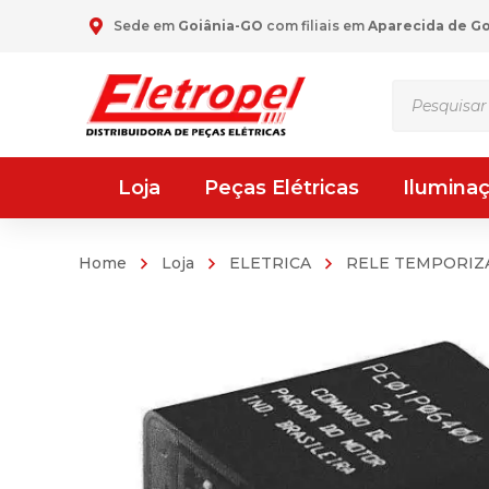
Sede em
Goiânia-GO
com filiais em
Aparecida de G
Pesquisar
produtos
Loja
Peças Elétricas
Ilumina
Home
Loja
ELETRICA
RELE TEMPORI