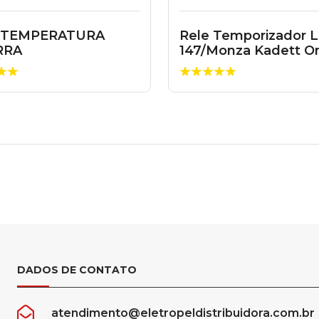
 TEMPERATURA
Rele Temporizador L
RRA
147/Monza Kadett 
/MARCOPOLLO 5
7504192
.
DADOS DE CONTATO
atendimento@eletropeldistribuidora.com.br