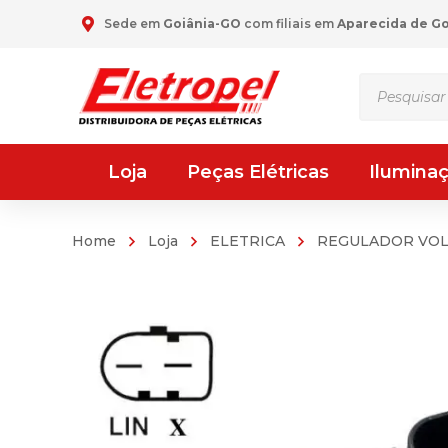
Sede em
Goiânia-GO
com filiais em
Aparecida de G
Pesquisar
produtos
Loja
Peças Elétricas
Ilumina
Home
Loja
ELETRICA
REGULADOR VO