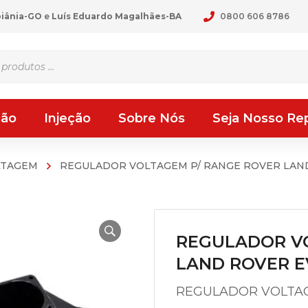
oiânia-GO
e
Luís Eduardo Magalhães-BA
0800 606 8786
ção
Injeção
Sobre Nós
Seja Nosso Re
LTAGEM
REGULADOR VOLTAGEM P/ RANGE ROVER LAN
REGULADOR V
LAND ROVER 
REGULADOR VOLTAG