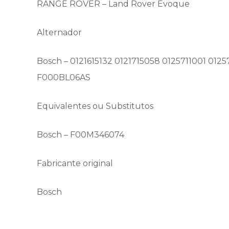
RANGE ROVER – Land Rover Evoque
Alternador
Bosch – 0121615132 0121715058 0125711001 01
F000BL06AS
Equivalentes ou Substitutos
Bosch – F00M346074
Fabricante original
Bosch