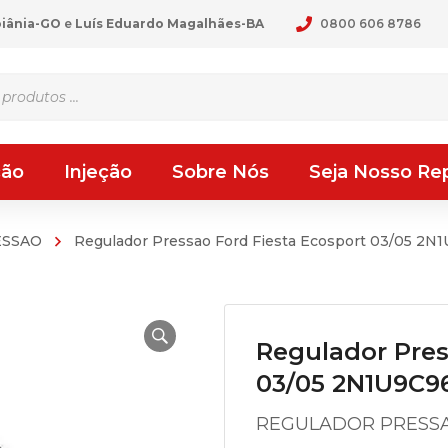
oiânia-GO
e
Luís Eduardo Magalhães-BA
0800 606 8786
ção
Injeção
Sobre Nós
Seja Nosso Re
ESSAO
Regulador Pressao Ford Fiesta Ecosport 03/05 2
Regulador Pres
03/05 2N1U9C9
REGULADOR PRESSA