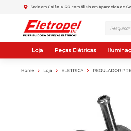
Sede em
Goiânia-GO
com filiais em
Aparecida de G
Pesquisar
produtos
Loja
Peças Elétricas
Ilumina
Home
Loja
ELETRICA
REGULADOR PR