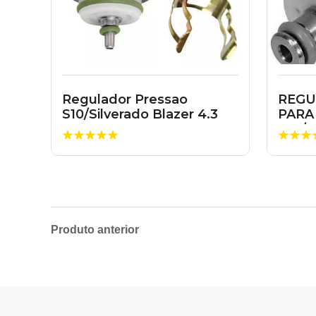
Regulador Pressao
REGU
S10/Silverado Blazer 4.3
PARA
V6 17113203
VW/P
GOL/F
Produto anterior