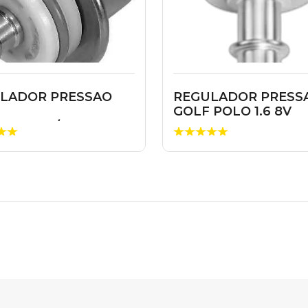
LADOR PRESSAO
REGULADOR PRESSA
GOLF POLO 1.6 8V
EUGEOT/CITROEN
RP198002
OX/KO...