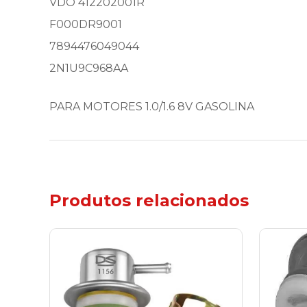
VDO 412202001R
F000DR9001
7894476049044
2N1U9C968AA
PARA MOTORES 1.0/1.6 8V GASOLINA
Produtos relacionados