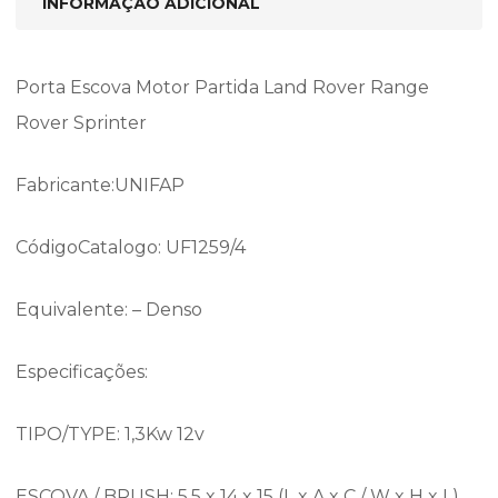
INFORMAÇÃO ADICIONAL
Porta Escova Motor Partida Land Rover Range
Rover Sprinter
Fabricante:UNIFAP
CódigoCatalogo:
UF1259/4
Equivalente: – Denso
Especificações:
TIPO/TYPE: 1,3Kw 12v
ESCOVA / BRUSH: 5,5 x 14 x 15 (L x A x C / W x H x L)