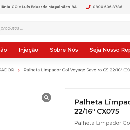
oiânia-GO
e
Luís Eduardo Magalhães-BA
0800 606 8786
ção
Injeção
Sobre Nós
Seja Nosso Re
PADOR
Palheta Limpador Gol Voyage Saveiro G5 22/16″ C
Palheta Limpad
22/16″ CX075
Palheta Limpador Gol