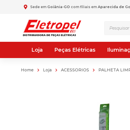
Sede em
Goiânia-GO
com filiais em
Aparecida de G
Pesquisar
produtos
Loja
Peças Elétricas
Ilumina
Home
Loja
ACESSORIOS
PALHETA LIM