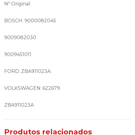
Nº Original:
BOSCH: 9000082045
9009082030
9009451011
FORD: ZBA911023A
VOLKSWAGEN: 622679
ZBA911023A
Produtos relacionados