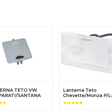
ERNA TETO VW
Lanterna Teto
PARATI/SANTANA
Chevette/Monza P/
69 94624116