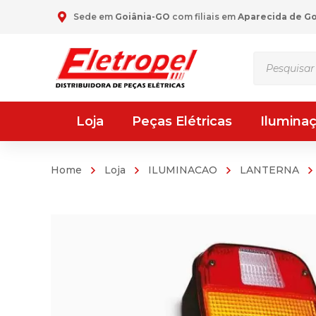
Sede em
Goiânia-GO
com filiais em
Aparecida de G
Pesquisar
produtos
Loja
Peças Elétricas
Ilumina
Home
Loja
ILUMINACAO
LANTERNA