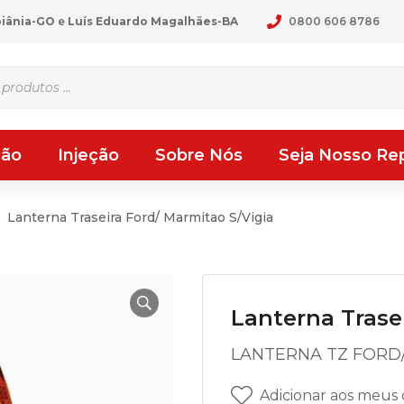
oiânia-GO
e
Luís Eduardo Magalhães-BA
0800 606 8786
ção
Injeção
Sobre Nós
Seja Nosso Re
Lanterna Traseira Ford/ Marmitao S/Vigia
Lanterna Trase
LANTERNA TZ FORD
Adicionar aos meus 