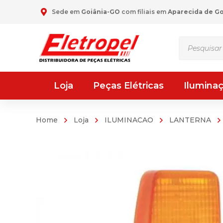
Sede em
Goiânia-GO
com filiais em
Aparecida de G
Pesquisar
produtos
Loja
Peças Elétricas
Ilumina
Home
Loja
ILUMINACAO
LANTERNA