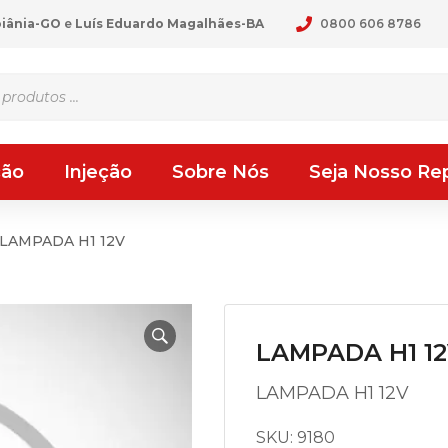
oiânia-GO
e
Luís Eduardo Magalhães-BA
0800 606 8786
ção
Injeção
Sobre Nós
Seja Nosso Re
LAMPADA H1 12V
LAMPADA H1 1
LAMPADA H1 12V
SKU:
9180