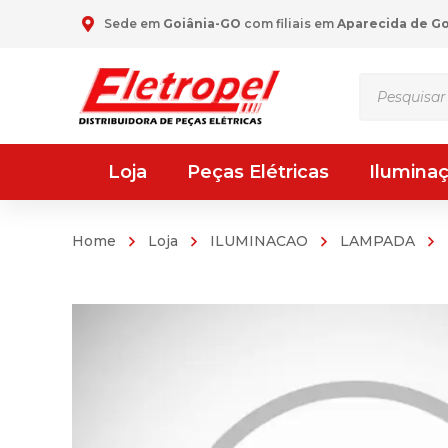
Sede em
Goiânia-GO
com filiais em
Aparecida de G
Pesquisar
produtos
Loja
Peças Elétricas
Ilumina
Home
Loja
ILUMINACAO
LAMPADA