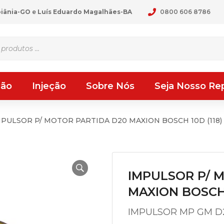
oiânia-GO
e
Luís Eduardo Magalhães-BA
0800 606 8786
ção
Injeção
Sobre Nós
Seja Nosso Re
MPULSOR P/ MOTOR PARTIDA D20 MAXION BOSCH 10D (118)
IMPULSOR P/ 
MAXION BOSCH 
IMPULSOR MP GM D2