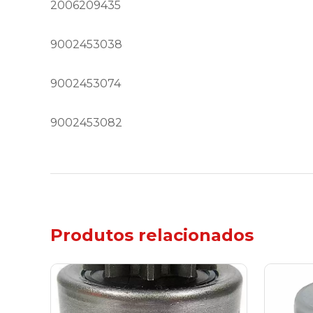
2006209435
9002453038
9002453074
9002453082
Produtos relacionados