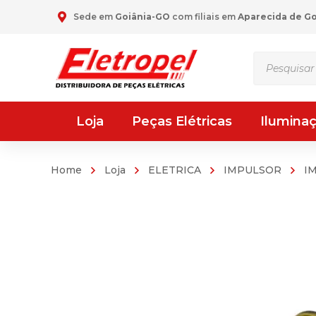
Sede em
Goiânia-GO
com filiais em
Aparecida de G
Pesquisar
produtos
Loja
Peças Elétricas
Ilumina
Home
Loja
ELETRICA
IMPULSOR
I