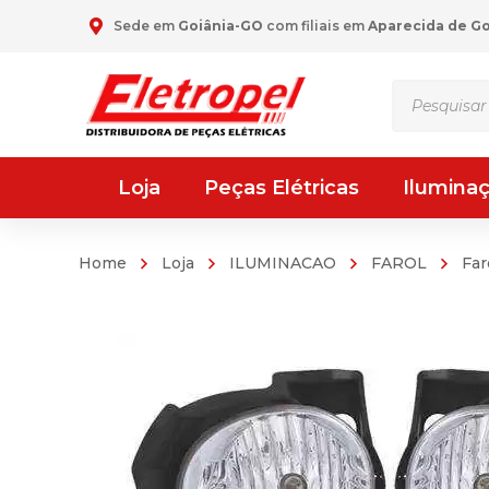
Sede em
Goiânia-GO
com filiais em
Aparecida de G
Pesquisar
produtos
Loja
Peças Elétricas
Ilumina
Home
Loja
ILUMINACAO
FAROL
Far