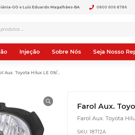
oiânia-GO
e
Luís Eduardo Magalhães-BA
0800 606 8786
ção
Injeção
Sobre Nós
Seja Nosso Re
ol Aux. Toyota Hilux LE 09/…
Farol Aux. Toyo
Farol Aux. Toyota Hil
SKU:
18712A