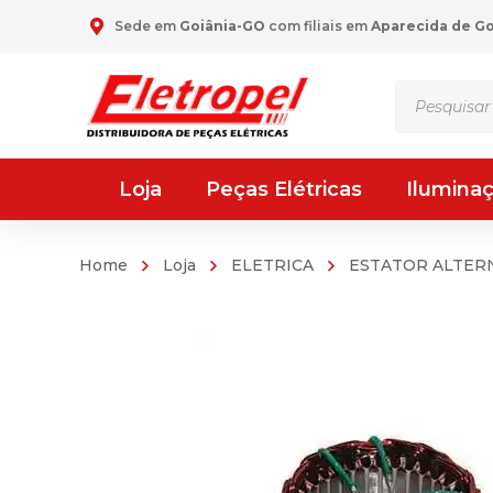
Sede em
Goiânia-GO
com filiais em
Aparecida de G
Pesquisar
produtos
Loja
Peças Elétricas
Ilumina
Home
Loja
ELETRICA
ESTATOR ALTE