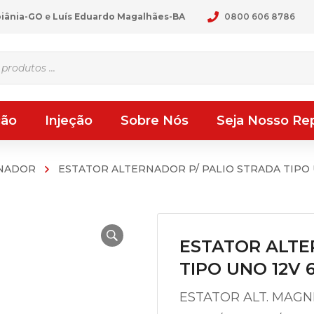
oiânia-GO
e
Luís Eduardo Magalhães-BA
0800 606 8786
ção
Injeção
Sobre Nós
Seja Nosso Re
RNADOR
ESTATOR ALTERNADOR P/ PALIO STRADA TIPO U
ESTATOR ALTE
TIPO UNO 12V 
ESTATOR ALT. MAGNE