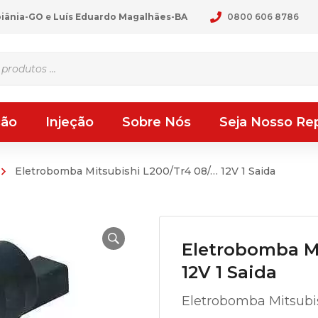
oiânia-GO
e
Luís Eduardo Magalhães-BA
0800 606 8786
ção
Injeção
Sobre Nós
Seja Nosso Re
Eletrobomba Mitsubishi L200/Tr4 08/… 12V 1 Saida
Eletrobomba Mi
12V 1 Saida
Eletrobomba Mitsubis