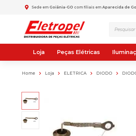
Sede em
Goiânia-GO
com filiais em
Aparecida de G
Pesquisar
produtos
Loja
Peças Elétricas
Ilumina
Home
Loja
ELETRICA
DIODO
DIODO