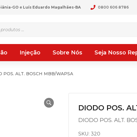
oiânia-GO
e
Luís Eduardo Magalhães-BA
0800 606 8786
ção
Injeção
Sobre Nós
Seja Nosso Re
 POS. ALT. BOSCH MBB/WAPSA
DIODO POS. A
DIODO POS. ALT. B
SKU:
320