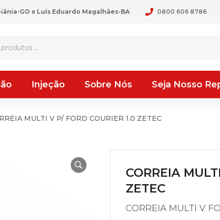
oiânia-GO
e
Luís Eduardo Magalhães-BA
0800 606 8786
ção
Injeção
Sobre Nós
Seja Nosso Re
RREIA MULTI V P/ FORD COURIER 1.0 ZETEC
CORREIA MULTI
ZETEC
CORREIA MULTI V FO