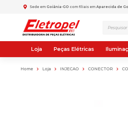
Sede em
Goiânia-GO
com filiais em
Aparecida de G
Pesquisar
produtos
Loja
Peças Elétricas
Ilumina
Home
Loja
INJECAO
CONECTOR
CO