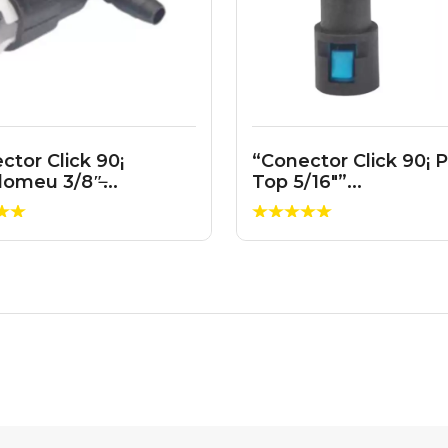
ctor Click 90¡
“Conector Click 90¡ 
lomeu 3/8″̶...
Top 5/16″”...