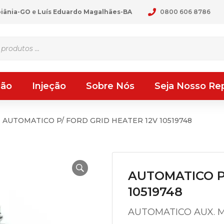
oiânia-GO
e
Luís Eduardo Magalhães-BA
0800 606 8786
ção
Injeção
Sobre Nós
Seja Nosso Re
AUTOMATICO P/ FORD GRID HEATER 12V 10519748
AUTOMATICO P
10519748
AUTOMATICO AUX. M