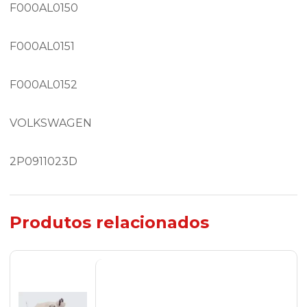
F000AL0150
F000AL0151
F000AL0152
VOLKSWAGEN
2P0911023D
Produtos relacionados